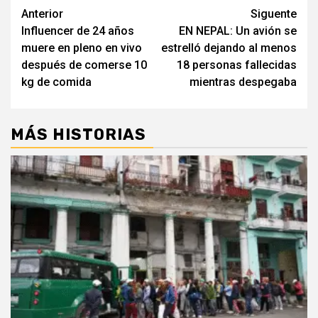
Post
Anterior
Siguente
Influencer de 24 años
EN NEPAL: Un avión se
navigation
muere en pleno en vivo
estrelló dejando al menos
después de comerse 10
18 personas fallecidas
kg de comida
mientras despegaba
MÁS HISTORIAS