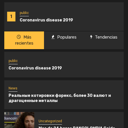
public
1
Coronavirus disease 2019
Más
Populares
Tendencias
News
recientes
2
Реальные котировки форекс, более 30
валют и драгоценные металлы
public
Coronavirus disease 2019
Uncategorized
3
Mas de 24 horas BANCOLOMBIA Caida
News
Реальные котировки форекс, более 30 валют и
драгоценные металлы
ENTRETENIMIENTO
4
Preocupación por la salud de Willie Colón tras
reportes de hospitalización en Nueva York
Uncategorized