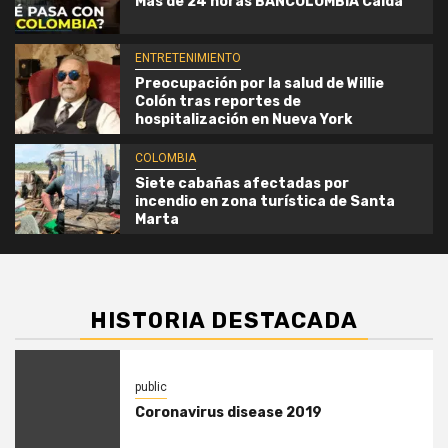
Mas de 24 horas BANCOLOMBIA Caida
COLOMBIA
5
ENTRETENIMIENTO
Siete cabañas afectadas por incendio en zona
turística de Santa Marta
Preocupación por la salud de Willie
Colón tras reportes de
hospitalización en Nueva York
COLOMBIA
Siete cabañas afectadas por
incendio en zona turística de Santa
Marta
HISTORIA DESTACADA
public
Coronavirus disease 2019