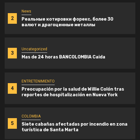
News
2
Реальные котировки форекс, более 30
валют и драгоценные металлы
Uncategorized
3
Mas de 24 horas BANCOLOMBIA Caida
ENTRETENIMIENTO
4
Preocupación por la salud de Willie Colón tras
reportes de hospitalización en Nueva York
COLOMBIA
5
Siete cabañas afectadas por incendio en zona
turística de Santa Marta