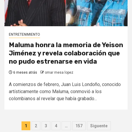
ENTRETENIMIENTO
Maluma honra la memoria de Yeison
Jiménez y revela colaboración que
no pudo estrenarse en vida
6 meses atrás
omar mesa lopez
A comienzos de febrero, Juan Luis Londoño, conocido
artísticamente como Maluma, conmovió a los
colombianos al revelar que había grabado...
Paginación
1
2
3
4
…
157
Siguente