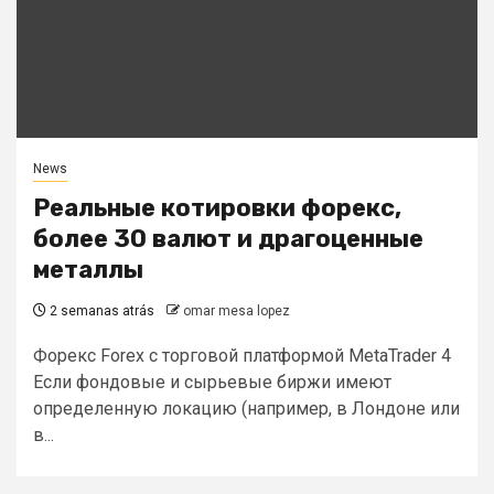
News
Реальные котировки форекс,
более 30 валют и драгоценные
металлы
2 semanas atrás
omar mesa lopez
Форекс Forex с торговой платформой MetaTrader 4
Если фондовые и сырьевые биржи имеют
определенную локацию (например, в Лондоне или
в...