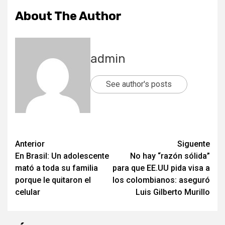
About The Author
admin
See author's posts
Post
Anterior
Siguente
En Brasil: Un adolescente
No hay “razón sólida”
navigation
mató a toda su familia
para que EE.UU pida visa a
porque le quitaron el
los colombianos: aseguró
celular
Luis Gilberto Murillo