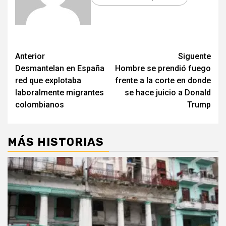
Post
Anterior
Siguente
Desmantelan en España
Hombre se prendió fuego
navigation
red que explotaba
frente a la corte en donde
laboralmente migrantes
se hace juicio a Donald
colombianos
Trump
MÁS HISTORIAS