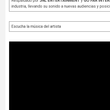
Respaldado por
JNL ENTERTAINMENT
y
GO FAR INTE
industria, llevando su sonido a nuevas audiencias y posic
Escucha la música del artista