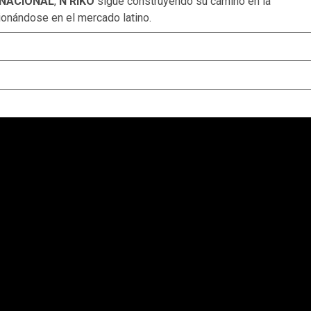
RNACIONAL
,
N’RIKO
sigue construyendo su camino en la
ionándose en el mercado latino.