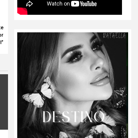
te
or
l”