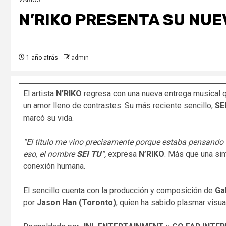
VARIOS
N’RIKO PRESENTA SU NUE
1 año atrás
admin
El artista
N’RIKO
regresa con una nueva entrega musical 
un amor lleno de contrastes. Su más reciente sencillo,
SE
marcó su vida.
“El título me vino precisamente porque estaba pensando e
eso, el nombre
SEI TU
“,
expresa
N’RIKO
. Más que una si
conexión humana.
El sencillo cuenta con la producción y composición de
Ga
por
Jason Han (Toronto)
, quien ha sabido plasmar visua