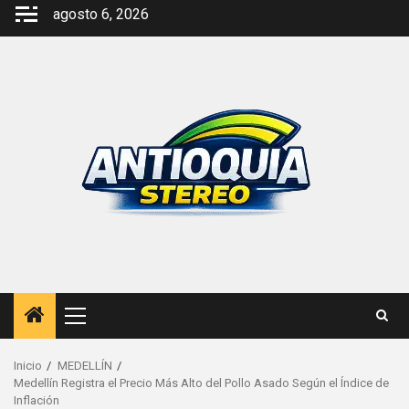
Saltar
agosto 6, 2026
al
contenido
Menú
principal
Inicio
MEDELLÍN
Medellín Registra el Precio Más Alto del Pollo Asado Según el Índice de
Inflación