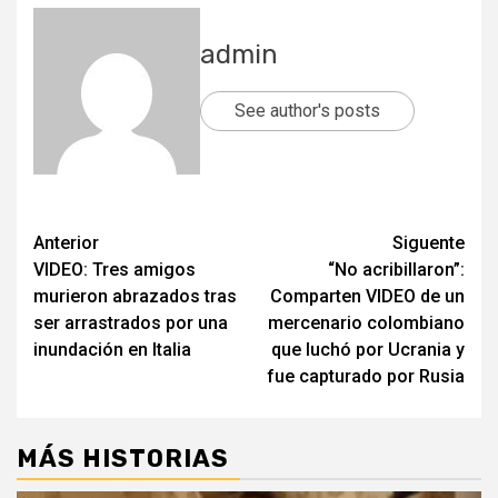
admin
See author's posts
Post
Anterior
Siguente
VIDEO: Tres amigos
“No acribillaron”:
navigation
murieron abrazados tras
Comparten VIDEO de un
ser arrastrados por una
mercenario colombiano
inundación en Italia
que luchó por Ucrania y
fue capturado por Rusia
MÁS HISTORIAS