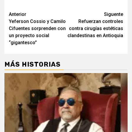
Post
Anterior
Siguente
Yeferson Cossio y Camilo
Refuerzan controles
navigation
Cifuentes sorprenden con
contra cirugías estéticas
un proyecto social
clandestinas en Antioquia
“gigantesco”
MÁS HISTORIAS