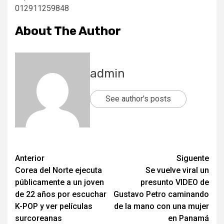
012911259848
About The Author
admin
See author's posts
Post
Anterior
Siguente
Corea del Norte ejecuta
Se vuelve viral un
navigation
públicamente a un joven
presunto VIDEO de
de 22 años por escuchar
Gustavo Petro caminando
K-POP y ver películas
de la mano con una mujer
surcoreanas
en Panamá