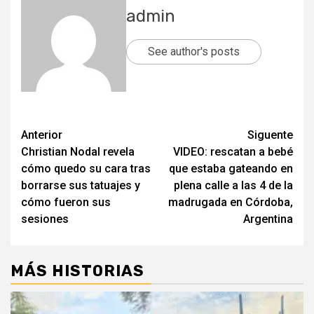
admin
See author's posts
Post
Anterior
Siguente
Christian Nodal revela
VIDEO: rescatan a bebé
navigation
cómo quedo su cara tras
que estaba gateando en
borrarse sus tatuajes y
plena calle a las 4 de la
cómo fueron sus
madrugada en Córdoba,
sesiones
Argentina
MÁS HISTORIAS