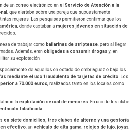
ón de un correo electrónico en el
Servicio de Atención a la
onal
, que alertaba sobre una pareja que supuestamente
stintas mujeres. Las pesquisas permitieron confirmar que los
damérica
, donde captaban a
mujeres jóvenes en situación de
recidos.
romesa de trabajar como
bailarinas de striptease
, pero al llegar
ornadas. Además, eran
obligadas a consumir drogas
y, en
ilitar su explotación.
especialmente de aquellos en estado de embriaguez o bajo los
fas mediante el uso fraudulento de tarjetas de crédito
. Los
uperior a 70.000 euros
, realizados tanto en los locales como
tataron la
explotación sexual de menores
. En uno de los club
ntación falsificada
.
s en siete domicilios, tres clubes de alterne y una gestoría
 en efectivo
, un
vehículo de alta gama
,
relojes de lujo
,
joyas
,