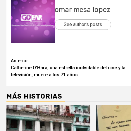
omar mesa lopez
See author's posts
Post
Anterior
Catherine O’Hara, una estrella inolvidable del cine y la
navigation
televisión, muere a los 71 años
MÁS HISTORIAS