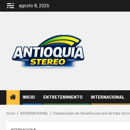
Saltar
agosto 8, 2026
al
contenido
INICIO
ENTRETENIMIENTO
INTERNACIONAL
Inicio
INTERNACIONAL
Desarticulan en Tenerife una red de trata de m