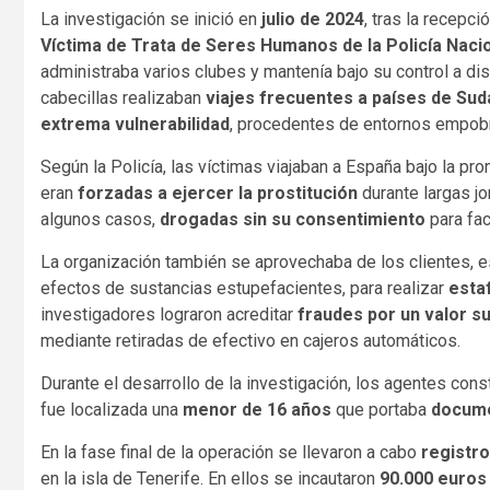
La investigación se inició en
julio de 2024
, tras la recepci
Víctima de Trata de Seres Humanos de la Policía Naci
administraba varios clubes y mantenía bajo su control a di
cabecillas realizaban
viajes frecuentes a países de Su
extrema vulnerabilidad
, procedentes de entornos empob
Según la Policía, las víctimas viajaban a España bajo la p
eran
forzadas a ejercer la prostitución
durante largas j
algunos casos,
drogadas sin su consentimiento
para fac
La organización también se aprovechaba de los clientes, 
efectos de sustancias estupefacientes, para realizar
esta
investigadores lograron acreditar
fraudes por un valor s
mediante retiradas de efectivo en cajeros automáticos.
Durante el desarrollo de la investigación, los agentes cons
fue localizada una
menor de 16 años
que portaba
docume
En la fase final de la operación se llevaron a cabo
registro
en la isla de Tenerife. En ellos se incautaron
90.000 euros