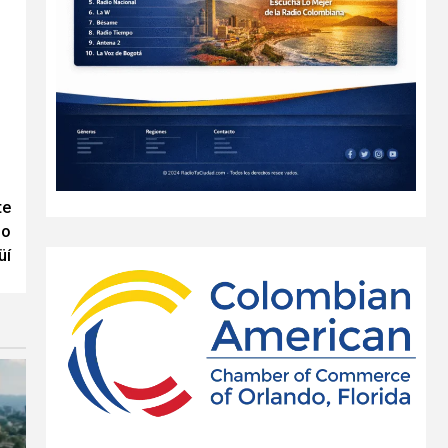
te
bo
üí