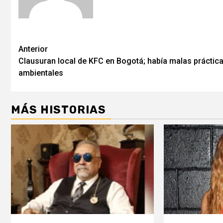
Post
Anterior
Clausuran local de KFC en Bogotá; había malas práctic
navigation
ambientales
MÁS HISTORIAS