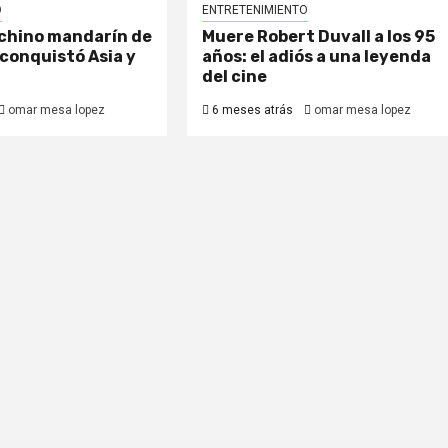
O
ENTRETENIMIENTO
 chino mandarín de
Muere Robert Duvall a los 95
conquistó Asia y
años: el adiós a una leyenda
del cine
omar mesa lopez
6 meses atrás
omar mesa lopez