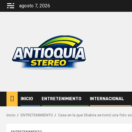
Saltar
agosto 7, 2026
al
contenido
INICIO
ENTRETENIMIENTO
INTERNACIONAL
Inicio
ENTRETENIMIENTO
Casa en la que Shakira se tomó una foto sob