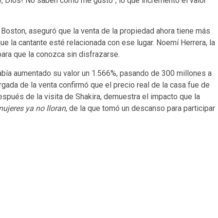
y, Dios! No saben cómo me gustó”, lo que incrementó el valor
rio Boston, aseguró que la venta de la propiedad ahora tiene más
 que la cantante esté relacionada con ese lugar. Noemí Herrera, la
ara que la conozca sin disfrazarse.
 había aumentado su valor un 1.566%, pasando de 300 millones a
gada de la venta confirmó que el precio real de la casa fue de
spués de la visita de Shakira, demuestra el impacto que la
ujeres ya no lloran
, de la que tomó un descanso para participar