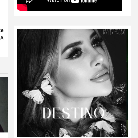
te
LA