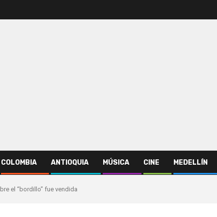
COLOMBIA
ANTIOQUIA
MÚSICA
CINE
MEDELLÍN
re el “bordillo” fue vendida