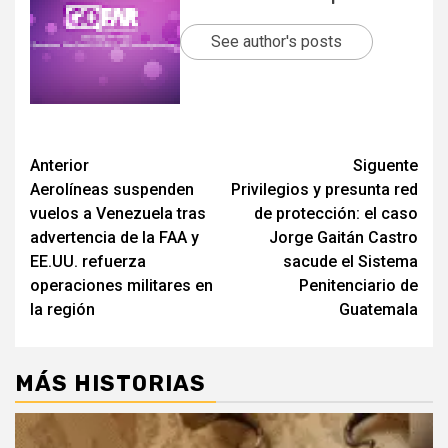
See author's posts
Post
Anterior
Siguente
Aerolíneas suspenden
Privilegios y presunta red
navigation
vuelos a Venezuela tras
de protección: el caso
advertencia de la FAA y
Jorge Gaitán Castro
EE.UU. refuerza
sacude el Sistema
operaciones militares en
Penitenciario de
la región
Guatemala
MÁS HISTORIAS