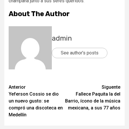
champaña junto a sus seres queridos.
About The Author
admin
See author's posts
Post
Anterior
Siguente
Yeferson Cossio se dio
Fallece Paquita la del
navigation
un nuevo gusto: se
Barrio, ícono de la música
compró una discoteca en
mexicana, a sus 77 años
Medellín