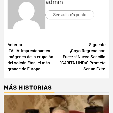
admin
See author's posts
Post
Anterior
Siguente
ITALIA: Impresionantes
¡Goyo Regresa con
navigation
imágenes de la erupción
Fuerza! Nuevo Sencillo
del volcán Etna, el más
“CARITA LINDA” Promete
grande de Europa
Ser un Éxito
MÁS HISTORIAS