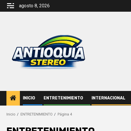
Saltar
agosto 8, 2026
al
contenido
INICIO
ENTRETENIMIENTO
INTERNACIONAL
Inicio
ENTRETENIMIENTO
Página 4
ENTRETENIMIENTO