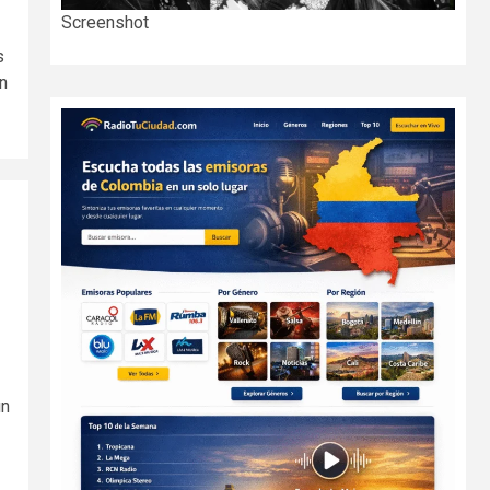
Screenshot
s
n
un